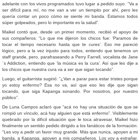
adelante con los vivos programados tuvo lugar a pedido suyo. “Va a
ser difícil para mí, no me van a ver un tiempito por ahí, pero les
quería contar un poco cómo se siente mi banda. Estamos todos
súper golpeados, pero lo importante es la salud”.
Maikel contó que, desde un primer momento, recibió el apoyo de
sus compañeros. “Lo que me dijeron los chicos fue: ‘Paramos de
tocar el tiempo necesario hasta que te cures’. Eso me pareció
lógico, pero a la vez injusto para todos, entiendo que tenemos un
staff grande, pero, parafraseando a Perry Farrell, vocalista de Jane
´s Addiction, entiendo que ‘la música es la cura’. Así que les dije a
los chicos que nuestra cura va a ser que sigan tocando”.
Luego, el guitarrista sugirió: “¿Van a parar para estar tristes porque
yo estoy enfermo? Esa no va, así que eso les dije que sigan
tocando, que siga Kapanga sonando. Por nosotros, por nuestro
público”.
De Luna Campos aclaró que “acá no hay una situación de que se
rompió un vínculo, acá hay alguien que está enfermo”. Visiblemente
quebrado por la difícil situación que le toca atravesar, Maikel hizo
finalmente un sentido pedido dirigido a los fanáticos de la formación:
“Les voy a pedir un favor muy grande. Más que nunca, apoyen a mi
banda, a Kapanga, apoyen a mis compañeros. Los voy a extrañar,