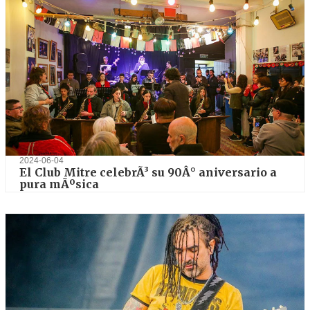
2024-06-04
El Club Mitre celebrÃ³ su 90Â° aniversario a
pura mÃºsica