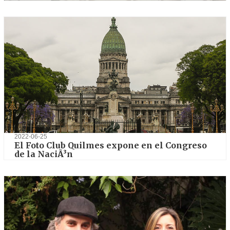
2023-05-23
El libro que aborda el â€œderecho de la
creaciÃ³nâ€
2022-06-25
El Foto Club Quilmes expone en el Congreso
de la NaciÃ³n