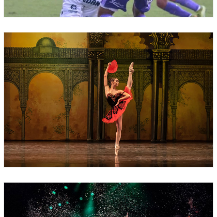
2022-03-12
Quilmes dejÃ³ dos puntos en el final del
partido
2022-02-22
La bailarina quilmeÃ±a Nadia Muzyca
anuncia su retiro