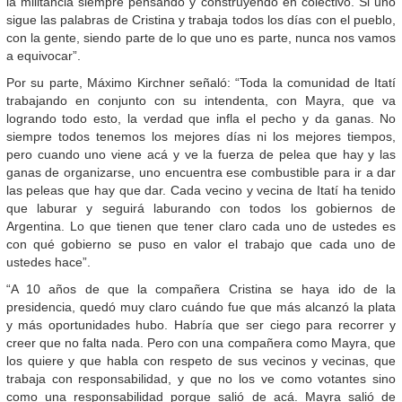
la militancia siempre pensando y construyendo en colectivo. Si uno
sigue las palabras de Cristina y trabaja todos los días con el pueblo,
con la gente, siendo parte de lo que uno es parte, nunca nos vamos
a equivocar”.
Por su parte, Máximo Kirchner señaló: “Toda la comunidad de Itatí
trabajando en conjunto con su intendenta, con Mayra, que va
logrando todo esto, la verdad que infla el pecho y da ganas. No
siempre todos tenemos los mejores días ni los mejores tiempos,
pero cuando uno viene acá y ve la fuerza de pelea que hay y las
ganas de organizarse, uno encuentra ese combustible para ir a dar
las peleas que hay que dar. Cada vecino y vecina de Itatí ha tenido
que laburar y seguirá laburando con todos los gobiernos de
Argentina. Lo que tienen que tener claro cada uno de ustedes es
con qué gobierno se puso en valor el trabajo que cada uno de
ustedes hace”.
“A 10 años de que la compañera Cristina se haya ido de la
presidencia, quedó muy claro cuándo fue que más alcanzó la plata
y más oportunidades hubo. Habría que ser ciego para recorrer y
creer que no falta nada. Pero con una compañera como Mayra, que
los quiere y que habla con respeto de sus vecinos y vecinas, que
trabaja con responsabilidad, y que no los ve como votantes sino
como una responsabilidad porque salió de acá. Mayra salió de